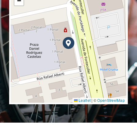
−
Leaflet
|
©
OpenStreetMap