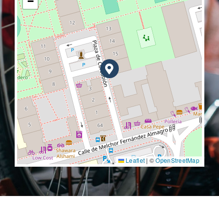
−
Leaflet
|
©
OpenStreetMap