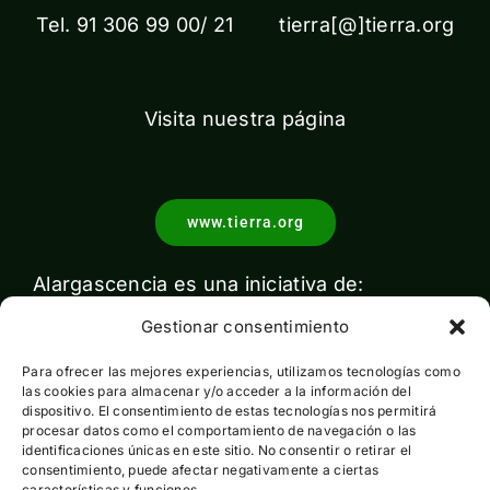
Tel. 91 306 99 00/ 21 tierra[@]tierra.org
Visita nuestra página
www.tierra.org
Alargascencia es una iniciativa de:
Gestionar consentimiento
Para ofrecer las mejores experiencias, utilizamos tecnologías como
las cookies para almacenar y/o acceder a la información del
dispositivo. El consentimiento de estas tecnologías nos permitirá
procesar datos como el comportamiento de navegación o las
identificaciones únicas en este sitio. No consentir o retirar el
Con el apoyo de:
consentimiento, puede afectar negativamente a ciertas
características y funciones.