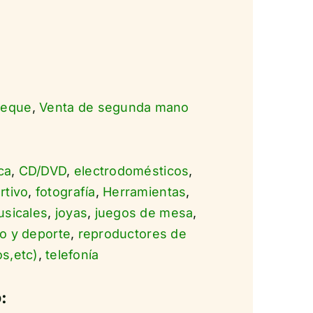
ueque
,
Venta de segunda mano
ca
,
CD/DVD
,
electrodomésticos
,
rtivo
,
fotografía
,
Herramientas
,
usicales
,
joyas
,
juegos de mesa
,
o y deporte
,
reproductores de
s,etc)
,
telefonía
: