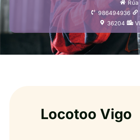
Rúa 
986494936
36204
V
Locotoo Vigo