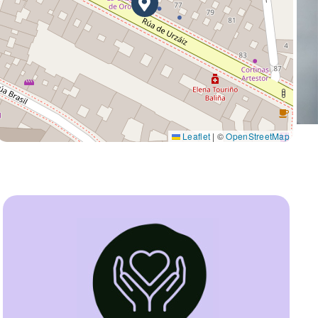
Leaflet
|
©
OpenStreetMap