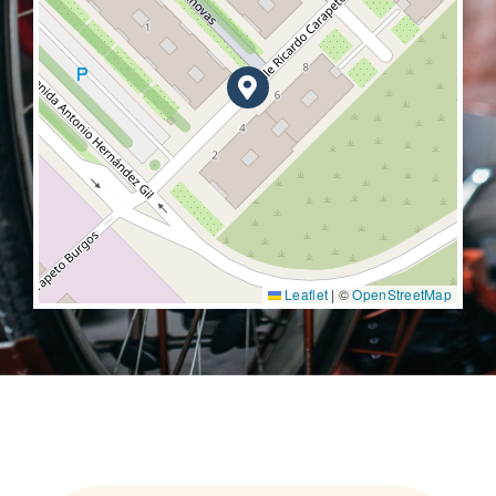
Leaflet
|
©
OpenStreetMap