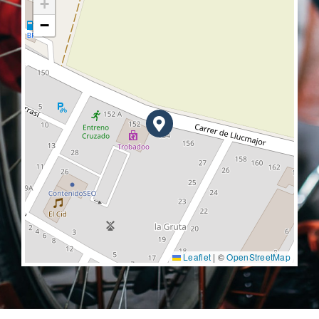
+
−
Leaflet
|
©
OpenStreetMap