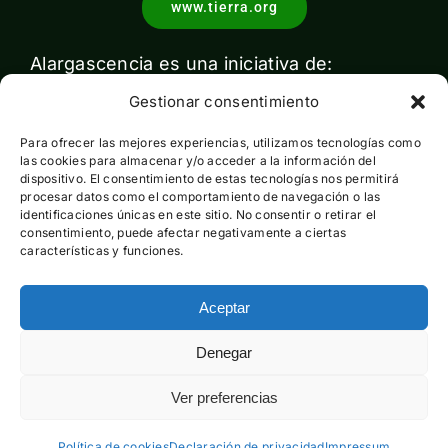
www.tierra.org
Alargascencia es una iniciativa de:
Gestionar consentimiento
Para ofrecer las mejores experiencias, utilizamos tecnologías como
las cookies para almacenar y/o acceder a la información del
dispositivo. El consentimiento de estas tecnologías nos permitirá
procesar datos como el comportamiento de navegación o las
identificaciones únicas en este sitio. No consentir o retirar el
Con el apoyo de:
consentimiento, puede afectar negativamente a ciertas
características y funciones.
Aceptar
Esta actividad ha sido financiada por el Ministerio para la
Denegar
Transición Ecológica y el Reto Demográfico pero no expresa
la opinión del mismo
Ver preferencias
Política de cookies
Declaración de privacidad
Impressum